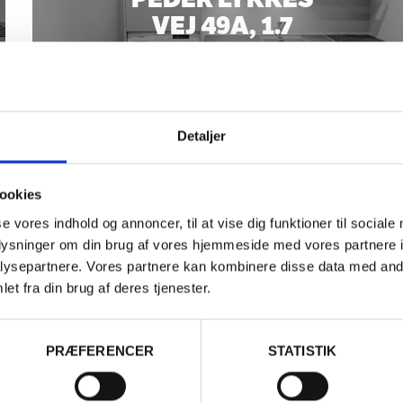
VEJ 49A, 1.7
Detaljer
LEJE
9.999 kr.
KVM
37
ookies
OVERTAGELSE
15-06-
VÆRELSER
1
se vores indhold og annoncer, til at vise dig funktioner til sociale
26
oplysninger om din brug af vores hjemmeside med vores partnere i
ysepartnere. Vores partnere kan kombinere disse data med andr
et fra din brug af deres tjenester.
PRÆFERENCER
STATISTIK