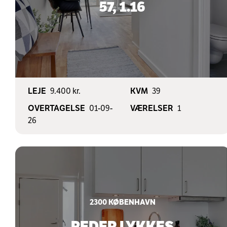
57, 1.16
LEJE
9.400 kr.
KVM
39
OVERTAGELSE
01-09-
VÆRELSER
1
26
2300
KØBENHAVN
PEDER LYKKES