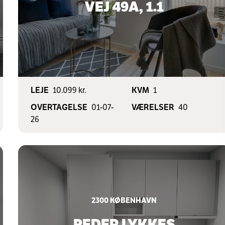
VEJ 49A, 1.1
LEJE
10.099 kr.
KVM
1
OVERTAGELSE
01-07-
VÆRELSER
40
26
2300
KØBENHAVN
PEDER LYKKES