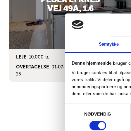
VEJ 49A, 1.6
Samtykke
LEJE
10.000 kr.
KVM
38
Denne hjemmeside bruger c
OVERTAGELSE
01-07-
VÆRELSER
1
Vi bruger cookies til at tilpas
26
vores trafik. Vi deler også 
annonceringspartnere og anal
dem, eller som de har indsaml
Samtykkevalg
NØDVENDIG