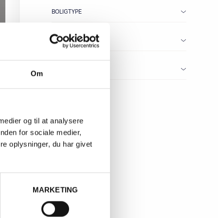
BOLIGTYPE
ALTAN/TERRASSE
PARKERING
Om
NULSTIL FILTERINGEN
 medier og til at analysere
nden for sociale medier,
e oplysninger, du har givet
MARKETING