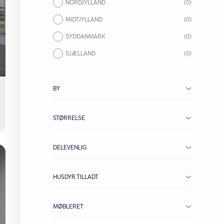
NORDJYLLAND
(0)
MIDTJYLLAND
(0)
SYDDANMARK
(0)
SJÆLLAND
(0)
BY
STØRRELSE
DELEVENLIG
HUSDYR TILLADT
MØBLERET